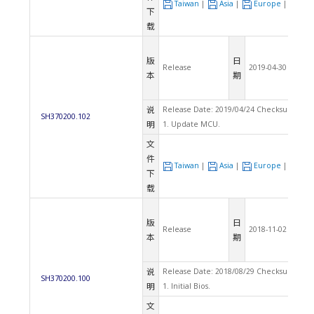
Taiwan
|
Asia
|
Europe
|
US
下
载
版
日
Release
2019-04-30
本
期
说
Release Date: 2019/04/24 Checksum: C04
SH370200.102
明
1. Update MCU.
文
件
Taiwan
|
Asia
|
Europe
|
US
下
载
版
日
Release
2018-11-02
本
期
说
Release Date: 2018/08/29 Checksum: 718
SH370200.100
明
1. Initial Bios.
文