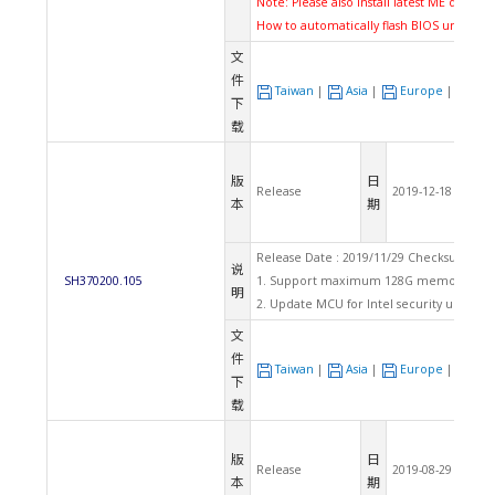
Note: Please also install latest ME driver.
How to automatically flash BIOS under U
文
件
Taiwan
|
Asia
|
Europe
|
US
下
载
版
日
Release
2019-12-18
本
期
Release Date : 2019/11/29 Checksum : 52
说
SH370200.105
1. Support maximum 128G memory.
明
2. Update MCU for Intel security update.
文
件
Taiwan
|
Asia
|
Europe
|
US
下
载
版
日
Release
2019-08-29
本
期