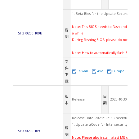
1. Beta Bios for the Update Secure Boot v
Note: This BIOS needs to flash and reboot
说
SH370200.109b
a while.
明
During flashing BIOS, please do not powe
Note:
How to automatically flash BIOS u
文
件
Taiwan
|
Asia
|
Europe
|
US
下
载
版
日
Release
2023-10-30
本
期
Release Date: 2023/10/18 Checksum(CRC
1. Update uCode for Intel security updat
说
SH370200.109
明
Note: Please also install latest ME driver.