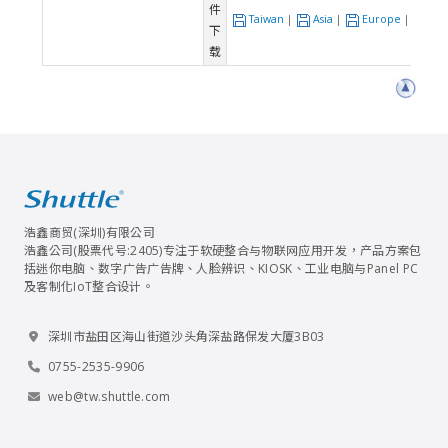
件
Taiwan
|
Asia
|
Europe
|
US
下
载
浩鑫商贸(深圳)有限公司
浩鑫公司(股票代号:2405)专注于软硬整合与物联网应用开发，产品方案包
括迷你电脑、数字广告广告牌、人脸辨识、KIOSK、工业电脑与Panel PC
及客制化IoT整合设计。
深圳市盐田区海山街道沙头角深盐路保发大厦3B03
0755-2535-9906
web@tw.shuttle.com