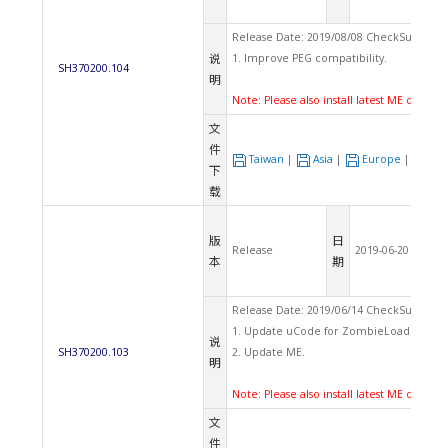
Release Date: 2019/08/08 CheckSum: 0C
说
1. Improve PEG compatibility.
SH370200.104
明
Note: Please also install latest ME driver.
文
件
Taiwan
|
Asia
|
Europe
|
US
下
载
版
日
Release
2019-06-20
本
期
Release Date: 2019/06/14 CheckSum: D8
1. Update uCode for ZombieLoad.
说
SH370200.103
2. Update ME.
明
Note: Please also install latest ME driver.
文
件