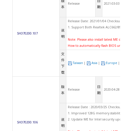
版
日
Release
2021-03-03
本
期
Release Date: 2021/01/04 Checksum: A42
1. Support Both Realtek ALC662/897 Aud
说
SH370200.107
明
Note: Please also install latest ME driver.
How to automatically flash BIOS under U
文
件
Taiwan
|
Asia
|
Europe
|
US
下
载
版
日
Release
2020-04-28
本
期
Release Date : 2020/03/25 Checksum : D
1. Improved 128G memory stability.
说
2. Update ME for Intel security update.
SH370200.106
明