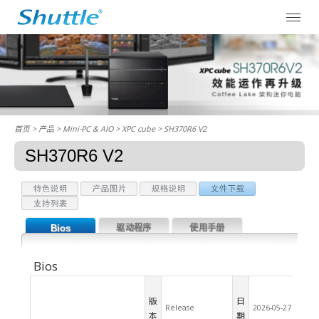
首页
> 产品 > Mini-PC & AIO >
XPC cube
> SH370R6 V2
SH370R6 V2
Bios
驱动程序
使用手册
Bios
版
日
Release
2026-05-27
本
期