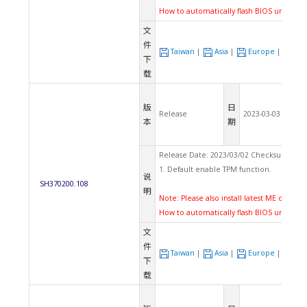
How to automatically flash BIOS under U
文
件
Taiwan
|
Asia
|
Europe
|
US
下
载
版
日
Release
2023-03-03
本
期
Release Date: 2023/03/02 Checksum(CRC3
1. Default enable TPM function.
说
SH370200.108
明
Note: Please also install latest ME driver.
How to automatically flash BIOS under U
文
件
Taiwan
|
Asia
|
Europe
|
US
下
载