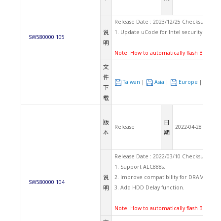
Release Date : 2023/12/25 Checksum: A0
说
1. Update uCode for Intel security updat
SW580000.105
明
Note:
How to automatically flash BIOS u
文
件
Taiwan
|
Asia
|
Europe
|
US
下
载
版
日
Release
2022-04-28
本
期
Release Date : 2022/03/10 Checksum: 24
1. Support ALC888s.
说
2. Improve compatibility for DRAM.
SW580000.104
明
3. Add HDD Delay function.
Note:
How to automatically flash BIOS u