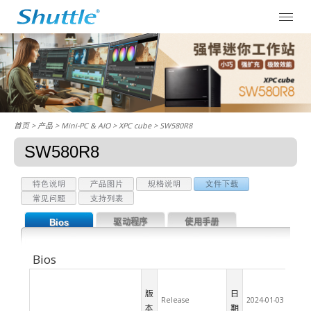
首页
> 产品 > Mini-PC & AIO >
XPC cube
> SW580R8
SW580R8
Bios
驱动程序
使用手册
Bios
版
日
Release
2024-01-03
本
期