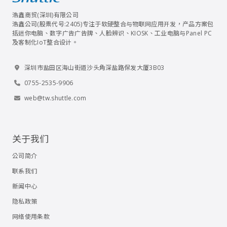
浩鑫商贸(深圳)有限公司
浩鑫公司(股票代号:2405)专注于软硬整合与物联网应用开发，产品方案包
括迷你电脑、数字广告广告牌、人脸辨识、KIOSK、工业电脑与Panel PC
及客制化IoT整合设计。
深圳市盐田区海山街道沙头角深盐路保发大厦3B03
0755-2535-9906
web@tw.shuttle.com
关于我们
公司简介
联系我们
新闻中心
隐私政策
网络使用条款