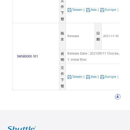
文
件
Taiwan
|
Asia
|
Europe
|
US
下
载
版
日
Release
2021-11-10
本
期
说
Release Date : 2021/09/11 Checksum: B1
SW580000.101
明
1. Initial Bios
文
件
Taiwan
|
Asia
|
Europe
|
US
下
载