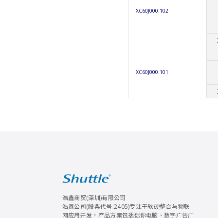
XC60J000.102
XC60J000.101
浩鑫商贸(深圳)有限公司
浩鑫公司(股票代号:2405)专注于软硬整合与物联
网应用开发，产品方案包括迷你电脑、数字广告广