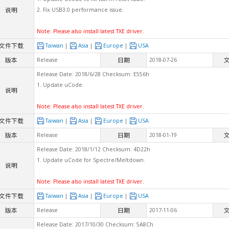
说明
2. Fix USB3.0 performance issue.
Note: Please also install latest TXE driver.
文件下载
Taiwan
|
Asia
|
Europe
|
USA
版本
日期
Release
2018-07-26
Release Date: 2018/6/28 Checksum: E556h
1. Update uCode.
说明
Note: Please also install latest TXE driver.
文件下载
Taiwan
|
Asia
|
Europe
|
USA
版本
日期
Release
2018-01-19
Release Date: 2018/1/12 Checksum: 4D22h
1. Update uCode for Spectre/Meltdown.
说明
Note: Please also install latest TXE driver.
文件下载
Taiwan
|
Asia
|
Europe
|
USA
版本
日期
Release
2017-11-06
Release Date: 2017/10/30 Checksum: 5A8Ch