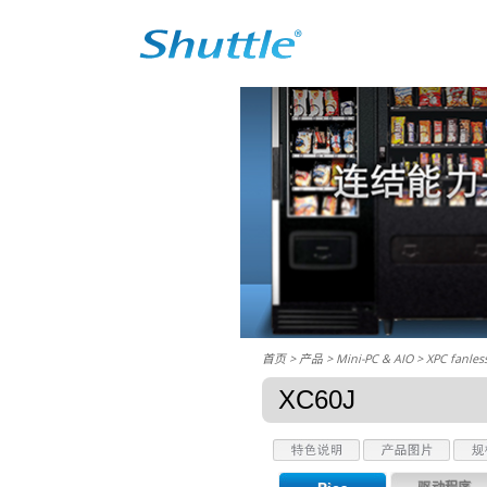
首页
> 产品 > Mini-PC & AIO >
XPC fanles
XC60J