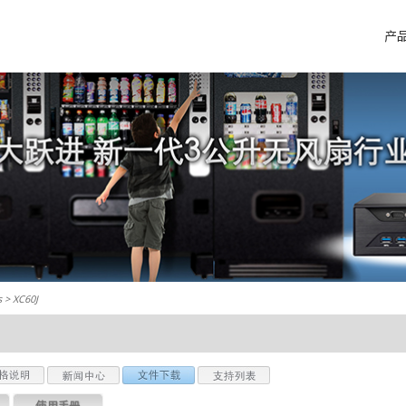
产
s
> XC60J