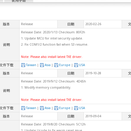
使用手册
版本
日期
Release
2020-02-26
Release Date: 2020/1/13 Checksum: 80F2h
1. Update MCU for intel security update.
说明
2. Fix COM1/2 function fail when S3 resume.
Note: Please also install latest TXE driver.
文件下载
Taiwan
|
Asia
|
Europe
|
USA
版本
日期
Release
2019-10-28
Release Date: 2019/9/12 Checksum: 4D65h
1. Modify memory compatibility.
说明
Note: Please also install latest TXE driver.
文件下载
Taiwan
|
Asia
|
Europe
|
USA
版本
日期
Release
2019-09-04
Release Date: 2019/8/20 Checksum: 5C12h
1. Update Ucode to fix warm reset issue.