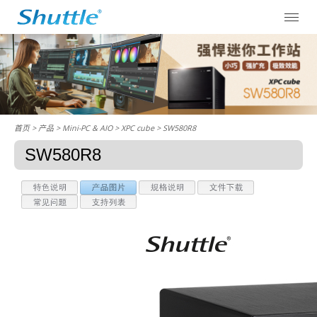
首页
> 产品 > Mini-PC & AIO >
XPC cube
> SW580R8
SW580R8