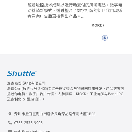
随着触控技术成熟以及行动支付的风潮崛起，数字电子标
动营销新模式。透过整合了数字标牌的新世代自动贩卖机
者看完广告后直接售出产品。......
浩鑫商贸(深圳)有限公司
浩鑫公司(股票代号:2405)专注于软硬整合与物联网应用开发，产品方案包
括迷你电脑、数字广告广告牌、人脸辨识、KIOSK、工业电脑与Panel PC
及客制化IoT整合设计。
深圳市盐田区海山街道沙头角深盐路保发大厦3B03
0755-2535-9906
web@tw.shuttle.com