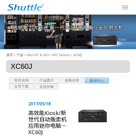
首页
> 产品 > Mini-PC & AIO >
XPC fanless
> XC60J
XC60J
2017/05/18
高效能Kiosk/新
世代自动贩卖机
应用迷你电脑－
XC60J