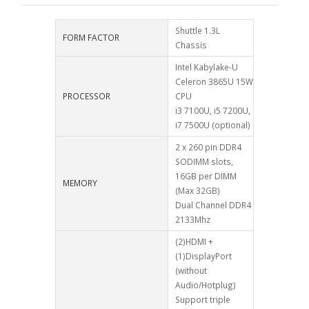
Shuttle 1.3L
FORM FACTOR
Chassis
Intel Kabylake-U
Celeron 3865U 15W
PROCESSOR
CPU
i3 7100U, i5 7200U,
i7 7500U (optional)
2 x 260 pin DDR4
SODIMM slots,
16GB per DIMM
MEMORY
(Max 32GB)
Dual Channel DDR4
2133Mhz
(2)HDMI +
(1)DisplayPort
(without
Audio/Hotplug)
Support triple