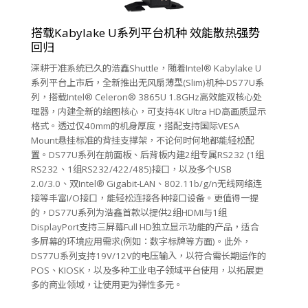
搭载Kabylake U系列平台机种 效能散热强势
回归
深耕于准系统已久的浩鑫Shuttle，随着Intel® Kabylake U
系列平台上市后，全新推出无风扇薄型(Slim)机种-DS77U系
列，搭载Intel® Celeron® 3865U 1.8GHz高效能双核心处
理器，内建全新的绘图核心，可支持4K Ultra HD高画质显示
格式。透过仅40mm的机身厚度，搭配支持国际VESA
Mount悬挂标准的背挂支撑架，不论何时何地都能轻松配
置。DS77U系列在前面板、后背板内建2组专属RS232 (1组
RS232、1组RS232/422/485)接口，以及多个USB
2.0/3.0、双Intel® Gigabit-LAN、802.11b/g/n无线网络连
接等丰富I/O接口，能轻松连接各种接口设备。更值得一提
的，DS77U系列为浩鑫首款以提供2组HDMI与1组
DisplayPort支持三屏幕Full HD独立显示功能的产品，适合
多屏幕的环境应用需求(例如：数字标牌等方面)。此外，
DS77U系列支持19V/12V的电压输入，以符合需长期运作的
POS、KIOSK，以及多种工业电子领域平台使用，以拓展更
多的商业领域，让使用更为弹性多元。