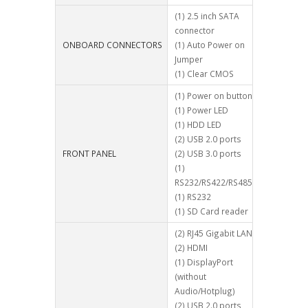
(1) 2.5 inch SATA
connector
ONBOARD CONNECTORS
(1) Auto Power on
Jumper
(1) Clear CMOS
(1) Power on button
(1) Power LED
(1) HDD LED
(2) USB 2.0 ports
FRONT PANEL
(2) USB 3.0 ports
(1)
RS232/RS422/RS485
(1) RS232
(1) SD Card reader
(2) RJ45 Gigabit LAN
(2) HDMI
(1) DisplayPort
(without
Audio/Hotplug)
(2) USB 2.0 ports