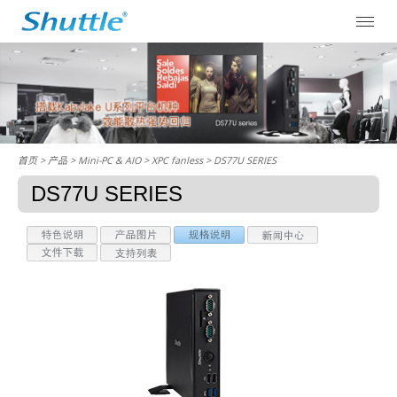
首页
> 产品 > Mini-PC & AIO >
XPC fanless
> DS77U SERIES
DS77U SERIES