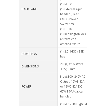
(1) MIC in
BACK PANEL
(1) External 4 pin
header (Clear
CMOS/Power
Switch/5V)
(1) DC-in
(1) Kensington lock
(2) Wireless
antenna fixture
(1) 2.5" HDD / SSD
DRIVE BAYS
bay
200(L) x 165(W) x
DIMENSIONS
39.5(H) mm
Input:100- 240V AC
Output: 19V/3.42A
POWER
or 12V/5.42A DC
65W 19V Adapter
bundled
(1) M.2 2280 Type M