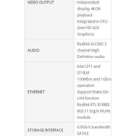
VIDEO OUTPUT
independent
display 4K/2K
playback
Integrated in CPU
(Intel HD 620
Graphics)
Realtek ALC662 2
AUDIO
channel High
Definition audio
Intel i211 and
i219LM
100Mb/s and 1Gb/s
operation
ETHERNET
Support Wake-On-
LAN function
Realtek RTL 8188EE
802.11 b/g/n WLAN
module
6.0Gb/s bandwidth
STORAGE INTERFACE
SATA3