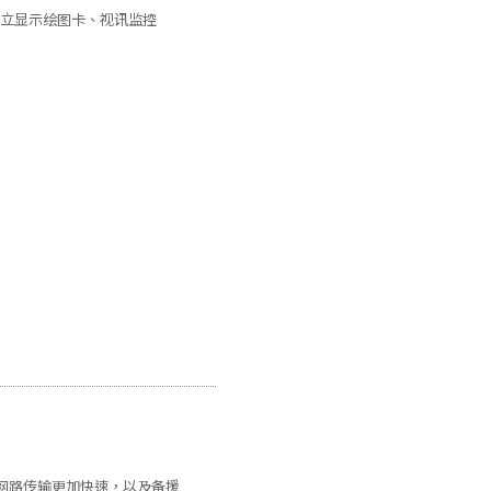
高阶独立显示绘图卡、视讯监控
e功能，使网路传输更加快速，以及备援