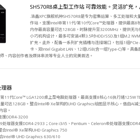
SH570R8桌上型工作站 可靠效能。灵活扩充
.浩鑫XPC旗舰机种SH570R8是专为密集运算、多工处理和
作站，支援Intel®第11代/第10代Core™处理器，提供最高8
内存最高容量可达128GB，时脉提升至3200MHz，提供无与
小巧机构设计，最多可安装4颗3.5吋HDD/SSD及1组M.2 N
扩充。此外，配备一系列扩充插槽与连接端口，包括1组PCIe 4
卡、双Intel Gigabit LAN、12组USB(含一组Type-C
师、内容创作者及媒体串流等专业人士的完美首选。
™处理器
10代/第11代Core™ LGA1200桌上型电脑处理器，最高支援8核心16执行绪125
容量可达128GB。整合Intel® Xe架构的UHD Graphics绘图显示核心，借
音内容。
支援DDR4-3200
i7/i9处理器支援DDR4-2933；Core i3/i5、Pentium、Celeron®处理器支援DDR
合Intel® Xe架构UHD Graphics 750
tel® UHD Graphics 630/610