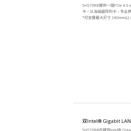
SH570R8提供一组PCIe 
卡，以及磁盘阵列卡、专业
*可支援最大尺寸 280mm(L) x 
双Intel® Gigabit L
SH570R8内建双Intel® 