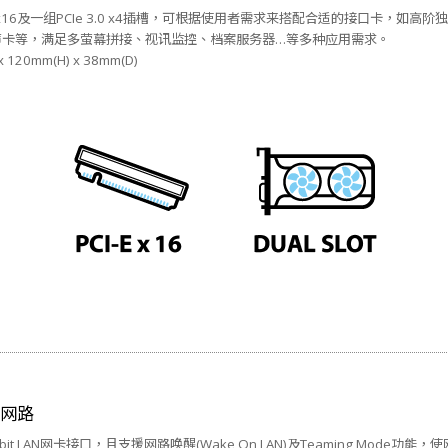
4.0 x16及一组PCIe 3.0 x4插槽，可根据使用者需求来搭配合适的接口卡，如
声卡等，满足多萤幕拼接、视讯监控、档案服务器…等多种应用需求。
120mm(H) x 38mm(D)
AN网路
Gigabit LAN网卡接口，且支援网路唤醒(Wake On LAN)及Teaming Mod