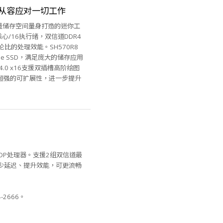
，从容应对一切工作
大量储存空间量身打造的迷你工
核心/16执行绪，双信道DDR4
伦比的处理效能。SH570R8
VMe SSD，满足庞大的储存应用
.0 x16支援双插槽高阶绘图
)等，具备超强的可扩展性，进一步提升
W TDP处理器。支援2组双信道最
由AI减少延迟、提升效能，可更流畅
4-2666。