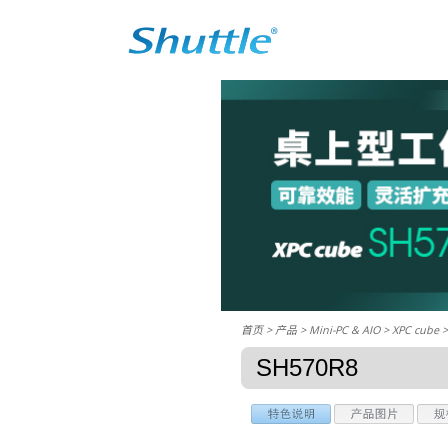
首页
> 产品 > Mini-PC & AIO >
XPC cube
>
SH570R8