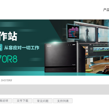
产
 SH570R8