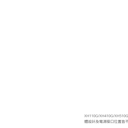
XH110G/XH410G/XH5
體設計及電源接口位置皆不