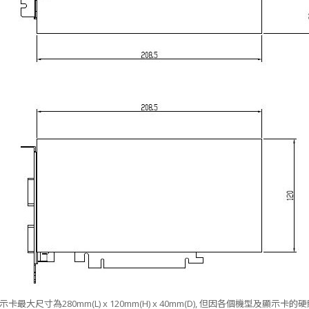
卡最大尺寸為280mm(L) x 120mm(H) x 40mm(D), 但因各個機型及顯