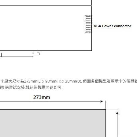
大尺寸為273mm(L) x 98mm(H) x 38mm(D). 但因各個機型及顯示卡
買前嘗試安裝,確認無機構問題即可.