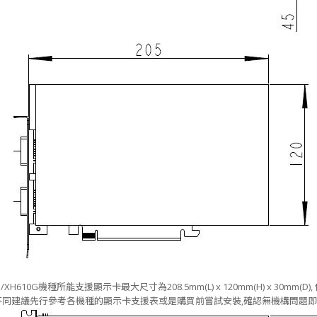
10G/XH610G機種所能支援顯示卡最大尺寸為208.5mm(L) x 120mm(H) x 30m
同建議先行參考各機種的顯示卡支援表或是購買前嘗試安裝,確認無機構問題即