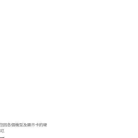
m(D), 但因各個機型及顯示卡的硬
可.