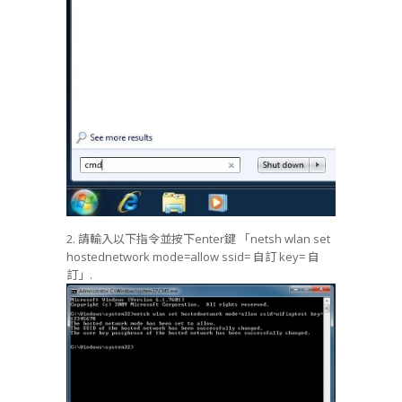
2. 請輸入以下指令並按下enter鍵 「netsh wlan set
hostednetwork mode=allow ssid= 自訂 key= 自
訂」.